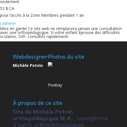
seulement
52 $ CA
pour l’accès à la Zone Membres pendant 1 an
J'adhère!
Mise en garde! Ce site web ne remplacera jamais une consultation
avec une orthopédagogue. Si votre enfant éprouve des difficultés
scolaires, SVP, consultez rapidement!
Webdesigner
Photos du site
Michèle Potvin
Pixabay
À propos de ce site
Site de Michèle Potvin,
orthopédagogue M.A.
, conceptrice
d’outils orthopédagogiques