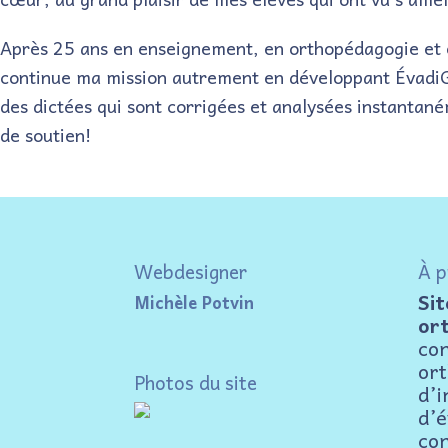
Après 25 ans en enseignement, en orthopédagogie et en
continue ma mission autrement en développant ÉvadiGra
des dictées qui sont corrigées et analysées instantané
l Québec (depuis 2016)
de soutien!
Webdesigner
À p
Sit
Michèle Potvin
or
con
or
Photos du site
d’i
d’é
con