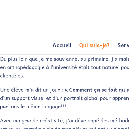
Accueil
Qui suis-je?
Serv
Du plus loin que je me souvienne, au primaire, j’aimais
en orthopédagogie à l’université était tout naturel pou
clientèles.
Une élève m’a dit un jour :
« Comment ça se fait qu’a
d’un support visuel et d’un portrait global pour appre
parlions le même langage!!!
Avec ma grande créativité, j’ai développé des méthod
cœur, au grand plaisir de mes élèves qui ont vu s’amél